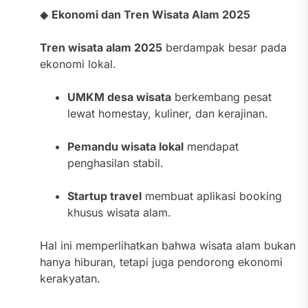
◆
Ekonomi dan Tren Wisata Alam 2025
Tren wisata alam 2025
berdampak besar pada
ekonomi lokal.
UMKM desa wisata
berkembang pesat
lewat homestay, kuliner, dan kerajinan.
Pemandu wisata lokal
mendapat
penghasilan stabil.
Startup travel
membuat aplikasi booking
khusus wisata alam.
Hal ini memperlihatkan bahwa wisata alam bukan
hanya hiburan, tetapi juga pendorong ekonomi
kerakyatan.