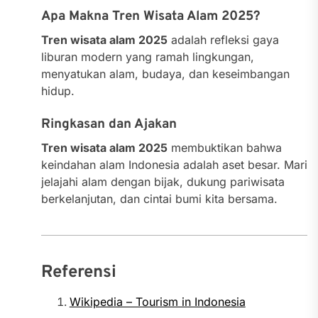
Apa Makna Tren Wisata Alam 2025?
Tren wisata alam 2025
adalah refleksi gaya
liburan modern yang ramah lingkungan,
menyatukan alam, budaya, dan keseimbangan
hidup.
Ringkasan dan Ajakan
Tren wisata alam 2025
membuktikan bahwa
keindahan alam Indonesia adalah aset besar. Mari
jelajahi alam dengan bijak, dukung pariwisata
berkelanjutan, dan cintai bumi kita bersama.
Referensi
Wikipedia – Tourism in Indonesia