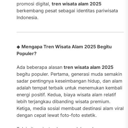
promosi digital,
tren wisata alam 2025
berkembang pesat sebagai identitas pariwisata
Indonesia.
◆
Mengapa Tren Wisata Alam 2025 Begitu
Populer?
Ada beberapa alasan
tren wisata alam 2025
begitu populer. Pertama, generasi muda semakin
sadar pentingnya keseimbangan hidup, dan alam
adalah tempat terbaik untuk menemukan kembali
energi positif. Kedua, biaya wisata alam relatif
lebih terjangkau dibanding wisata premium.
Ketiga, media sosial membuat destinasi alam viral
dengan cepat lewat foto-foto estetik.