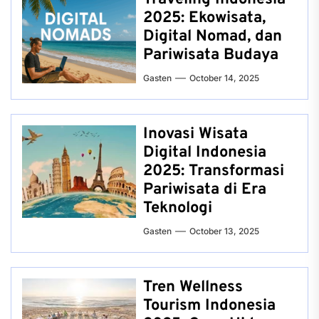
2025: Ekowisata,
Digital Nomad, dan
Pariwisata Budaya
Gasten
October 14, 2025
Inovasi Wisata
Digital Indonesia
2025: Transformasi
Pariwisata di Era
Teknologi
Gasten
October 13, 2025
Tren Wellness
Tourism Indonesia