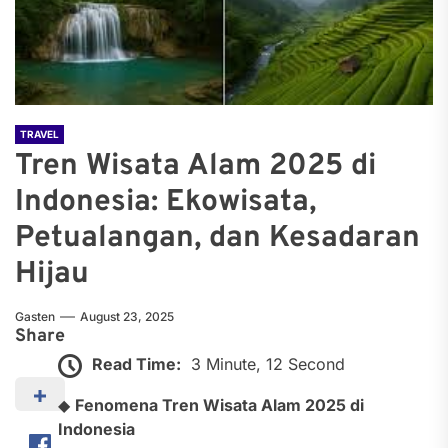
TRAVEL
Tren Wisata Alam 2025 di
Indonesia: Ekowisata,
Petualangan, dan Kesadaran
Hijau
Gasten
August 23, 2025
Share
Read Time:
3 Minute, 12 Second
◆
Fenomena Tren Wisata Alam 2025 di
Indonesia