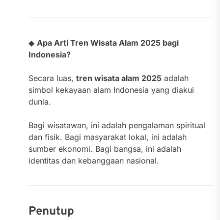
◆
Apa Arti Tren Wisata Alam 2025 bagi
Indonesia?
Secara luas,
tren wisata alam 2025
adalah
simbol kekayaan alam Indonesia yang diakui
dunia.
Bagi wisatawan, ini adalah pengalaman spiritual
dan fisik. Bagi masyarakat lokal, ini adalah
sumber ekonomi. Bagi bangsa, ini adalah
identitas dan kebanggaan nasional.
Penutup