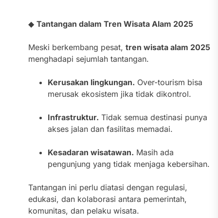
◆
Tantangan dalam Tren Wisata Alam 2025
Meski berkembang pesat,
tren wisata alam 2025
menghadapi sejumlah tantangan.
Kerusakan lingkungan.
Over-tourism bisa
merusak ekosistem jika tidak dikontrol.
Infrastruktur.
Tidak semua destinasi punya
akses jalan dan fasilitas memadai.
Kesadaran wisatawan.
Masih ada
pengunjung yang tidak menjaga kebersihan.
Tantangan ini perlu diatasi dengan regulasi,
edukasi, dan kolaborasi antara pemerintah,
komunitas, dan pelaku wisata.