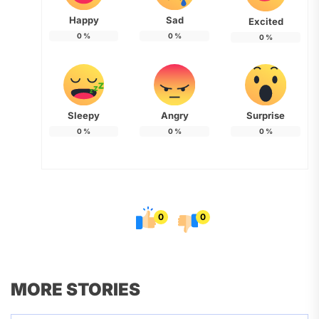
Happy
Sad
Excited
0
%
0
%
0
%
Sleepy
Angry
Surprise
0
%
0
%
0
%
0
0
MORE STORIES