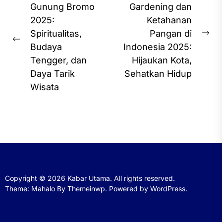
navigation
Gunung Bromo
Gardening dan
2025:
Ketahanan
Spiritualitas,
Pangan di
Ne
Previous
Budaya
Indonesia 2025:
pos
post:
Tengger, dan
Hijaukan Kota,
Daya Tarik
Sehatkan Hidup
Wisata
Copyright © 2026
Kabar Utama.
All rights reserved.
Theme: Mahalo By
Themeinwp.
Powered by
WordPress.