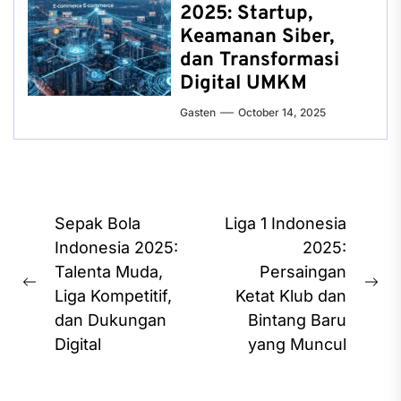
2025: Startup,
Keamanan Siber,
dan Transformasi
Digital UMKM
Gasten
October 14, 2025
Post
Sepak Bola
Liga 1 Indonesia
navigation
Indonesia 2025:
2025:
Talenta Muda,
Persaingan
Previous
Ne
Liga Kompetitif,
Ketat Klub dan
post:
pos
dan Dukungan
Bintang Baru
Digital
yang Muncul