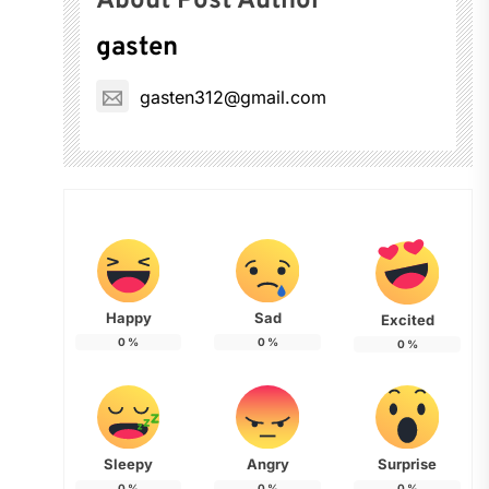
About Post Author
gasten
gasten312@gmail.com
Happy
Sad
Excited
0
%
0
%
0
%
Sleepy
Angry
Surprise
0
%
0
%
0
%