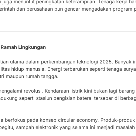
i juga menuntut peningkatan keterampilan. Tenaga kerja harus
erintah dan perusahaan pun gencar mengadakan program pe
 Ramah Lingkungan
atian utama dalam perkembangan teknologi 2025. Banyak in
itas hidup manusia. Energi terbarukan seperti tenaga sury
tri maupun rumah tangga.
mengalami revolusi. Kendaraan listrik kini bukan lagi bara
endukung seperti stasiun pengisian baterai tersebar di be
juga berfokus pada konsep circular economy. Produk-produk 
gitu, sampah elektronik yang selama ini menjadi masalah b