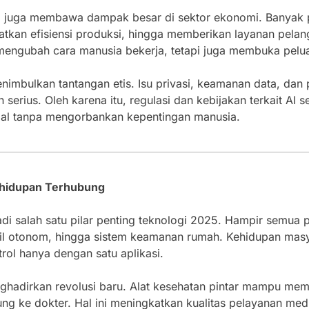
ni juga membawa dampak besar di sektor ekonomi. Banyak
atkan efisiensi produksi, hingga memberikan layanan pelan
mengubah cara manusia bekerja, tetapi juga membuka peluan
imbulkan tantangan etis. Isu privasi, keamanan data, dan 
 serius. Oleh karena itu, regulasi dan kebijakan terkait AI s
al tanpa mengorbankan kepentingan manusia.
Kehidupan Terhubung
jadi salah satu pilar penting teknologi 2025. Hampir semua p
obil otonom, hingga sistem keamanan rumah. Kehidupan masy
trol hanya dengan satu aplikasi.
nghadirkan revolusi baru. Alat kesehatan pintar mampu mema
ng ke dokter. Hal ini meningkatkan kualitas pelayanan medi