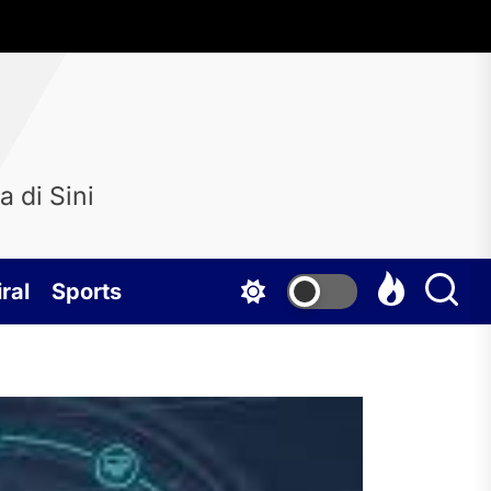
 di Sini
ral
Sports