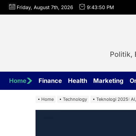
Skip
Friday, August 7th, 2026
9:43:51 PM
to
the
content
Politik
Home
Finance
Health
Marketing
O
Home
Technology
Teknologi 2025: AI