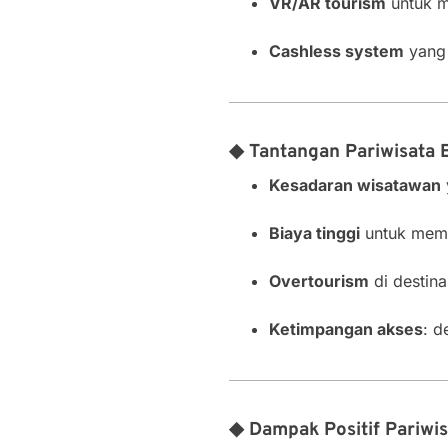
VR/AR tourism
untuk m
Cashless system
yang 
◆ Tantangan Pariwisata 
Kesadaran wisatawan
Biaya tinggi
untuk memb
Overtourism
di destina
Ketimpangan akses
: d
◆ Dampak Positif Pariwis