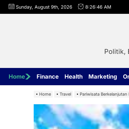
Skip
Sunday, August 9th, 2026
8:26:48 AM
to
the
content
Politik
Home
Finance
Health
Marketing
O
Home
Travel
Pariwisata Berkelanjuta