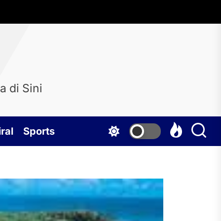
 di Sini
ral
Sports