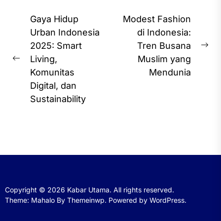
Post
Gaya Hidup
Modest Fashion
navigation
Urban Indonesia
di Indonesia:
2025: Smart
Tren Busana
Ne
Living,
Muslim yang
Previous
pos
Komunitas
Mendunia
post:
Digital, dan
Sustainability
Copyright © 2026
Kabar Utama.
All rights reserved.
Theme: Mahalo By
Themeinwp.
Powered by
WordPress.