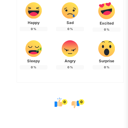
Happy
Sad
Excited
0
%
0
%
0
%
Sleepy
Angry
Surprise
0
%
0
%
0
%
0
0